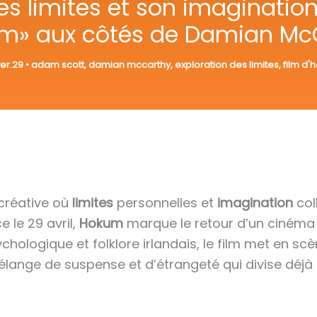
s limites et son imagination 
m» aux côtés de Damian Mc
ver.29
•
adam scott
,
damian mccarthy
,
exploration des limites
,
film d'
créative où
limites
personnelles et
imagination
col
 le 29 avril,
Hokum
marque le retour d’un cinéma d
sychologique et folklore irlandais, le film met en s
nge de suspense et d’étrangeté qui divise déjà la