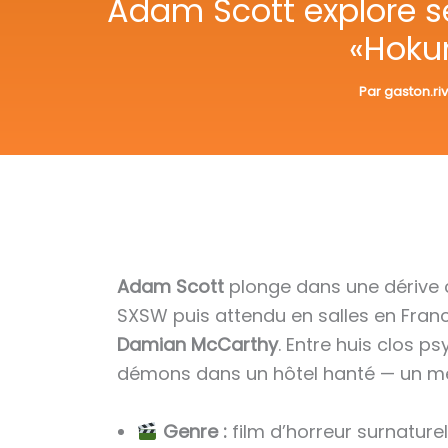
Adam Scott explore se
«Hoku
Par
gaston.ri
Adam Scott
plonge dans une dérive 
SXSW puis attendu en salles en France
Damian McCarthy
. Entre huis clos p
démons dans un hôtel hanté — un méla
Genre :
film d’horreur surnaturel