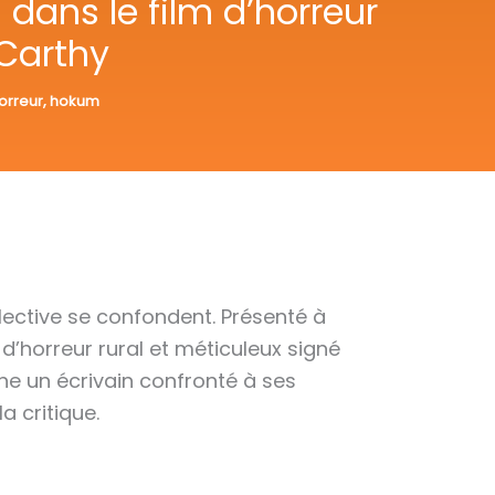
dans le film d’horreur
Carthy
horreur
,
hokum
lective se confondent. Présenté à
’horreur rural et méticuleux signé
cène un écrivain confronté à ses
 critique.