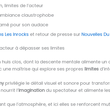
 limites de l’acteur
, ambiance claustrophobe
amé pour son audace
ns Les Inrocks
et retour de presse sur
Nouvelles D
cteur à dépasser ses limites
n huis clos, dont la descente mentale alimente un
vec une maîtrise qui explore ses propres
limites
d’int
hy
privilégie le détail visuel et sonore pour transf
ourrit l’
imagination
du spectateur et alimente le
nt que l’atmosphère, et ici elles se renforcent mu