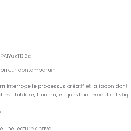
PAIYuzTBI3c
’horreur contemporain
um
interroge le processus créatif et la façon dont l
ches : folklore, trauma, et questionnement artistiqu
 :
 une lecture active.