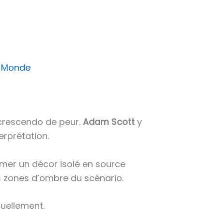
u Monde
 crescendo de peur.
Adam Scott
y
erprétation.
ormer un décor isolé en source
s zones d’ombre du scénario.
tuellement.