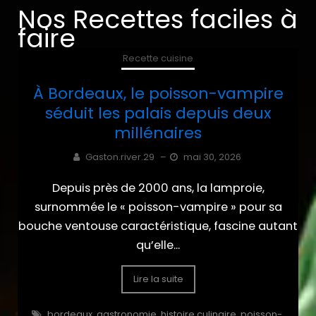
Nos Recettes faciles à
faire
Recette cuisine
À Bordeaux, le poisson-vampire
séduit les palais depuis deux
millénaires
Gaston.river.29
–
mai 30, 2026
Depuis près de 2000 ans, la lamproie,
surnommée le « poisson-vampire » pour sa
bouche ventouse caractéristique, fascine autant
qu’elle...
Lire la suite
bordeaux
,
gastronomie
,
histoire culinaire
,
poisson-