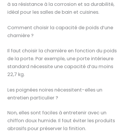
é
i
à sa résistance à la corrosion et sa durabilité,
r
s
idéal pour les salles de bain et cuisines.
i
t
s
i
Comment choisir la capacité de poids d’une
t
q
charnière ?
i
u
q
e
Il faut choisir la charnière en fonction du poids
u
p
de la porte. Par exemple, une porte intérieure
e
o
standard nécessite une capacité d’au moins
s
u
22,7 kg.
e
r
n
f
Les poignées noires nécessitent-elles un
t
i
entretien particulier ?
r
l
e
Non, elles sont faciles à entretenir avec un
t
f
chiffon doux humide. Il faut éviter les produits
r
i
abrasifs pour préserver la finition.
e