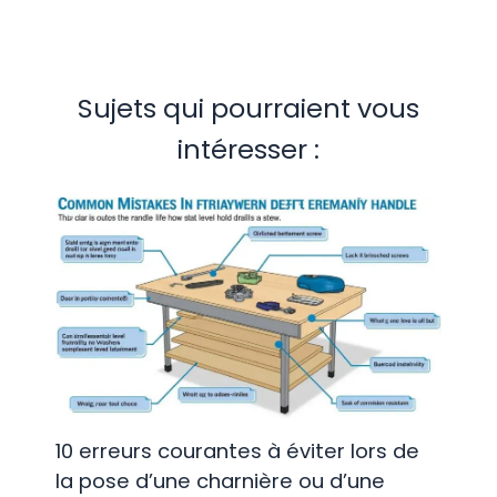
e
t
N
o
Sujets qui pourraient vous
i
intéresser :
r
s
a
t
i
n
é
10 erreurs courantes à éviter lors de
la pose d’une charnière ou d’une