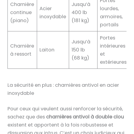
Portes
Charnière
Jusqu’à
Acier
lourdes,
continue
400 lb
inoxydable
armoires,
(piano)
(181 kg)
portails
Portes
Jusqu’à
Charnière
intérieures
Laiton
150 lb
à ressort
et
(68 kg)
extérieures
La sécurité en plus : charnières antivol en acier
inoxydable
Pour ceux qui veulent aussi renforcer la sécurité,
sachez que des
charnières antivol à double clou
existent et apportent à la fois robustesse et
dissuasion aux intrus. C’est un choix judicieux qui