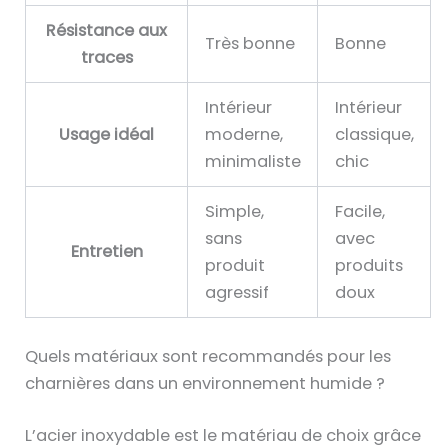
a
o
Résistance aux
Très bonne
Bonne
r
n
traces
a
n
i
e
Intérieur
Intérieur
s
z
Usage idéal
moderne,
classique,
o
u
minimaliste
chic
n
n
d
Simple,
Facile,
e
e
sans
avec
c
Entretien
s
produit
produits
a
c
agressif
doux
r
a
a
r
c
Quels matériaux sont recommandés pour les
a
t
charnières dans un environnement humide ?
c
é
t
r
L’acier inoxydable est le matériau de choix grâce