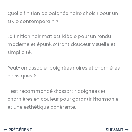
n
r
i
Quelle finition de poignée noire choisir pour un
l
t
style contemporain ?
e
i
t
La finition noir mat est idéale pour un rendu
o
a
moderne et épuré, offrant douceur visuelle et
n
b
simplicité.
M
l
a
e
Peut-on associer poignées noires et charnières
t
a
classiques ?
n
u
o
Il est recommandé d’assortir poignées et
i
charnières en couleur pour garantir l’harmonie
r
et une esthétique cohérente.
m
a
t
PRÉCÉDENT
SUIVANT