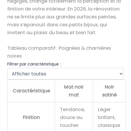
négligés, change totalement la perception et la
finition de votre intérieur. En 2026, la rénovation
ne se limite plus aux grandes surfaces peintes,
mais s’épanouit dans ces petits bijoux, qui
invitent au plaisir du beau et bien fait.
Tableau comparatif : Poignées & charnières
noires
Filtrer par caractéristique :
S
Mat noir
Noir
Caractéristique
é
mat
satiné
l
C
e
Tendance,
Léger
o
c
Finition
douce au
brillant,
m
t
toucher
classique
p
i