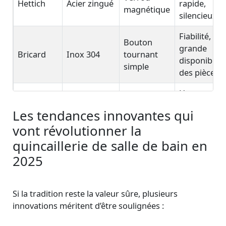
Hettich
Acier zingué
rapide,
magnétique
silencieux
Fiabilité,
Bouton
grande
Bricard
Inox 304
tournant
disponibilit
simple
des pièces
Haute
Acier
Assa
Verrou à
sécurité,
inoxydable
Les tendances innovantes qui
Abloy
pêne
innovation
poli
vont révolutionner la
constante
quincaillerie de salle de bain en
2025
Si la tradition reste la valeur sûre, plusieurs
innovations méritent d’être soulignées :