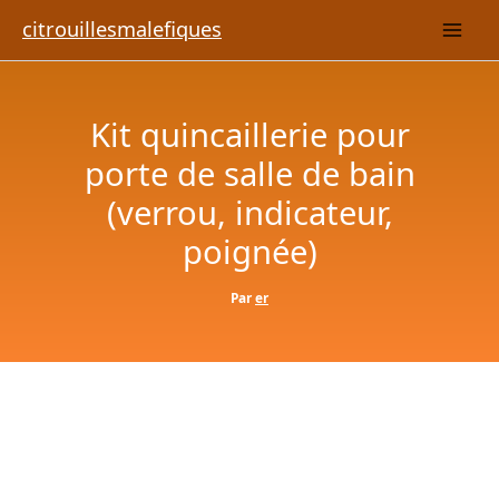
Aller
citrouillesmalefiques
au
contenu
Kit quincaillerie pour
porte de salle de bain
(verrou, indicateur,
poignée)
Par
er