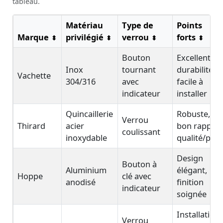
tableau.
Matériau
Type de
Points
Marque
privilégié
verrou
forts
⬍
⬍
⬍
⬍
Bouton
Excellente
Inox
tournant
durabilité,
Vachette
304/316
avec
facile à
indicateur
installer
Quincaillerie
Robuste,
Verrou
Thirard
acier
bon rappor
coulissant
inoxydable
qualité/prix
Design
Bouton à
Aluminium
élégant,
Hoppe
clé avec
anodisé
finition
indicateur
soignée
Installation
Verrou