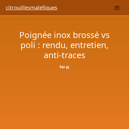
Aller
citrouillesmalefiques
au
contenu
Poignée inox brossé vs
poli : rendu, entretien,
anti-traces
Par
er