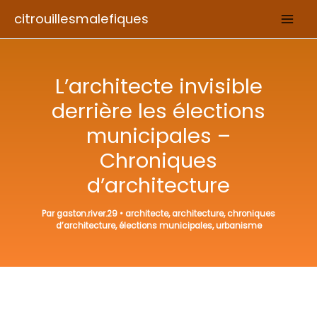
Aller
citrouillesmalefiques
au
contenu
L’architecte invisible
derrière les élections
municipales –
Chroniques
d’architecture
Par
gaston.river.29
•
architecte
,
architecture
,
chroniques
d’architecture
,
élections municipales
,
urbanisme