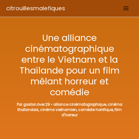
Aller
citrouillesmalefiques
au
contenu
Une alliance
cinématographique
entre le Vietnam et la
Thaïlande pour un film
mêlant horreur et
comédie
Par
gaston.river.29
•
alliance cinématographique
,
cinéma
thaïlandais
,
cinéma vietnamien
,
comédie horrifique
,
film
d'horreur