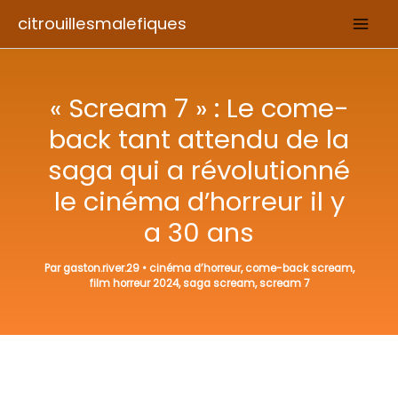
Aller
citrouillesmalefiques
au
contenu
« Scream 7 » : Le come-
back tant attendu de la
saga qui a révolutionné
le cinéma d’horreur il y
a 30 ans
Par
gaston.river.29
•
cinéma d’horreur
,
come-back scream
,
film horreur 2024
,
saga scream
,
scream 7