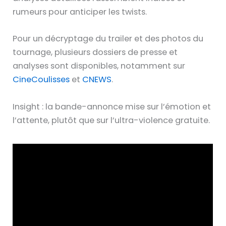
rumeurs pour anticiper les twists.
Pour un décryptage du trailer et des photos du
tournage, plusieurs dossiers de presse et
analyses sont disponibles, notamment sur
CineCoulisses
et
CNEWS
.
Insight : la bande-annonce mise sur l’émotion et
l’attente, plutôt que sur l’ultra-violence gratuite.