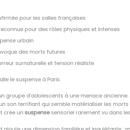
irmée pour les salles françaises
reconnue pour des rôles physiques et intenses
spense urbain
invoque des morts futures
orreur surnaturelle et tension réaliste
nstalle le suspense à Paris
d’un groupe d’adolescents à une menace ancienne. 
un son terrifiant qui semble matérialiser les mor
t crée un
suspense
sensoriel rarement vu dans le
ajoute une dimension familière et inquiétante : m