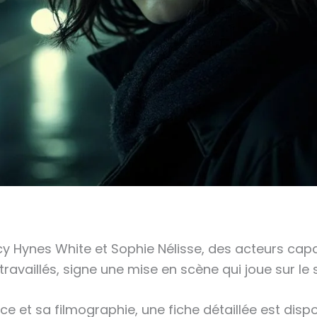
rcy Hynes White et Sophie Nélisse, des acteurs capa
availlés, signe une mise en scène qui joue sur le s
ice et sa filmographie, une fiche détaillée est disp