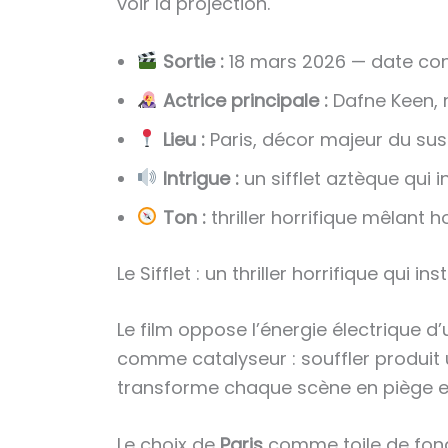
voir la projection.
Sortie :
18 mars 2026 — date conf
Actrice principale :
Dafne Keen, 
Lieu :
Paris, décor majeur du su
Intrigue :
un sifflet aztèque qui 
Ton :
thriller horrifique mêlant h
Le Sifflet : un thriller horrifique qui i
Le film oppose l’énergie électrique 
comme catalyseur : souffler produit 
transforme chaque scène en piège e
Le choix de
Paris
comme toile de fond 