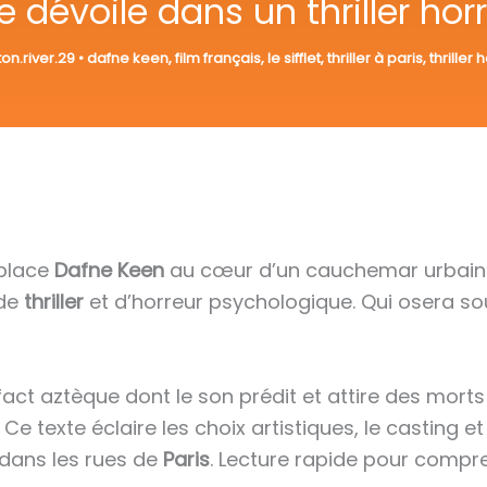
se dévoile dans un thriller hor
on.river.29
•
dafne keen
,
film français
,
le sifflet
,
thriller à paris
,
thriller 
 place
Dafne Keen
au cœur d’un cauchemar urbain
 de
thriller
et d’horreur psychologique. Qui osera so
ct aztèque dont le son prédit et attire des morts 
Ce texte éclaire les choix artistiques, le casting e
 dans les rues de
Paris
. Lecture rapide pour compren