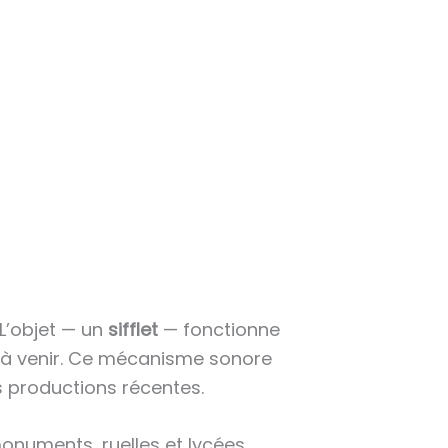
L’objet — un
sifflet
— fonctionne
ts à venir. Ce mécanisme sonore
s productions récentes.
onuments, ruelles et lycées