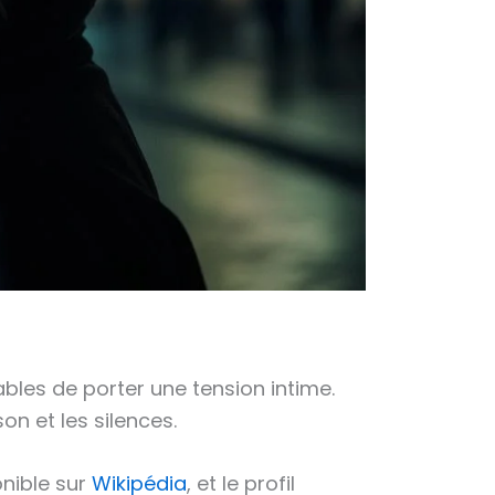
bles de porter une tension intime.
on et les silences.
onible sur
Wikipédia
, et le profil