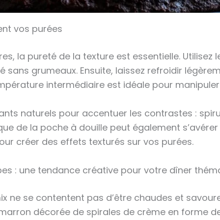
ent vos purées
es, la pureté de la texture est essentielle. Utilise
 sans grumeaux. Ensuite, laissez refroidir légèreme
empérature intermédiaire est idéale pour manipuler 
nts naturels pour accentuer les contrastes : spir
ique de la poche à douille peut également s’avér
our créer des effets texturés sur vos purées.
pes : une tendance créative pour votre dîner thém
 ne se contentent pas d’être chaudes et savoureu
marron décorée de spirales de crème en forme de