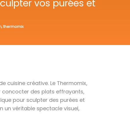
ulpter vos purées et
n
,
thermomix
de cuisine créative. Le Thermomix,
r concocter des plats effrayants,
gique pour sculpter des purées et
 un véritable spectacle visuel,