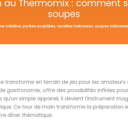
n au Thermomix : comment sc
soupes
ine créative
,
purées sculptées
,
recettes halloween
,
soupes hallowee
se transforme en terrain de jeu pour les amateurs 
e gastronomie, offre des possibilités infinies pou
qu’un simple appareil, il devient l’instrument ma
ique. Ce tour de main transforme la préparation en
tre dîner thématique.