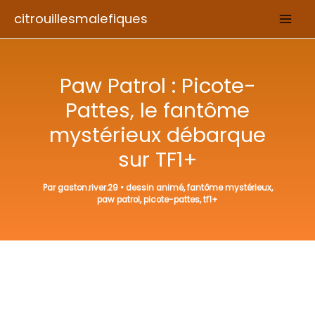
Aller
citrouillesmalefiques
au
contenu
Paw Patrol : Picote-
Pattes, le fantôme
mystérieux débarque
sur TF1+
Par
gaston.river.29
•
dessin animé
,
fantôme mystérieux
,
paw patrol
,
picote-pattes
,
tf1+