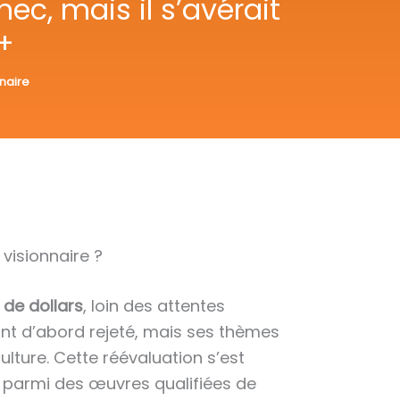
ec, mais il s’avérait
+
nnaire
visionnaire ?
s de dollars
, loin des attentes
l’ont d’abord rejeté, mais ses thèmes
lture. Cette réévaluation s’est
m parmi des œuvres qualifiées de