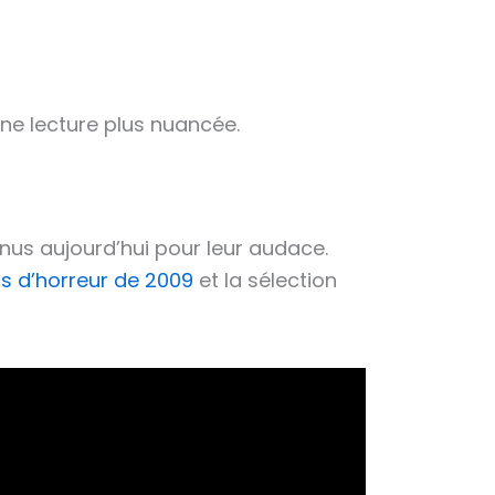
une lecture plus nuancée.
nnus aujourd’hui pour leur audace.
ms d’horreur de 2009
et la sélection