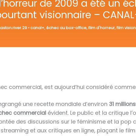
 d’horreur de 2009 a été un éch
pourtant visionnaire – CANAL
aston.river.29
•
canal+
,
échec au box-office
,
film d'horreur
,
film visio
chec commercial, est aujourd’hui considéré comme 
 engrangé une recette mondiale d’environ
31 million
chec commercial
évident. Le public et la critique 
ntée des discussions sur le féminisme et la pop cu
treaming et aux critiques en ligne, plaçant le fil