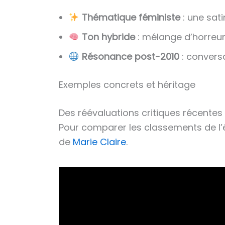
Thématique féministe
: une sati
Ton hybride
: mélange d’horreur,
Résonance post-2010
: conversa
Exemples concrets et héritage
Des réévaluations critiques récentes
Pour comparer les classements de l’ép
de
Marie Claire
.