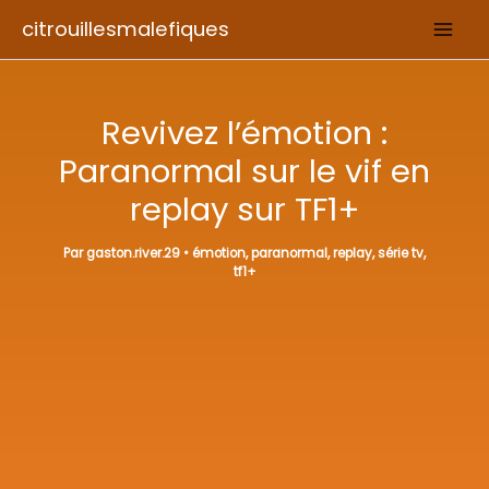
Aller
citrouillesmalefiques
au
contenu
Revivez l’émotion :
Paranormal sur le vif en
replay sur TF1+
Par
gaston.river.29
•
émotion
,
paranormal
,
replay
,
série tv
,
tf1+