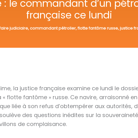
 : le commandant d’un pétrol
française ce lundi
faire judiciaire
,
commandant pétrolier
,
flotte fantôme russe
,
justice f
me, la justice française examine ce lundi le dossi
a « flotte fantôme » russe. Ce navire, arraisonné 
que liée à son refus d’obtempérer aux autorités, 
 soulève des questions inédites sur la souverainet
illons de complaisance.