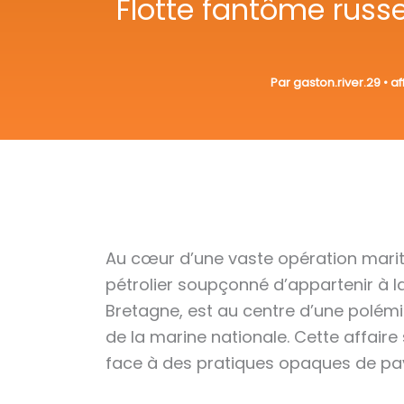
Flotte fantôme russe
Par
gaston.river.29
•
af
Au cœur d’une vaste opération mariti
pétrolier soupçonné d’appartenir à l
Bretagne, est au centre d’une polémi
de la marine nationale. Cette affaire
face à des pratiques opaques de pav