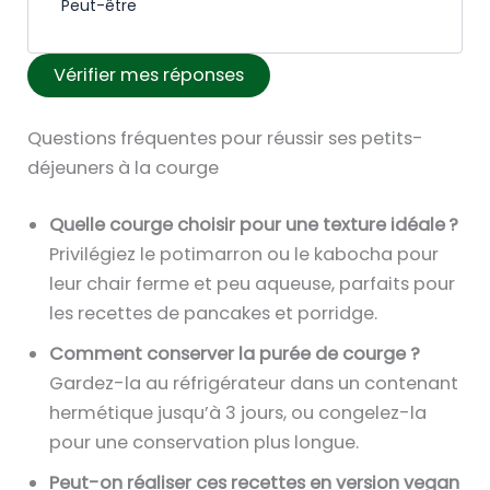
c
e
Peut-être
e
z
t
u
r
s
i
i
Vérifier mes réponses
u
é
o
l
n
l
n
l
e
e
Questions fréquentes pour réussir ses petits-
n
e
r
c
déjeuners à la courge
e
z
é
t
r
s
p
i
Quelle courge choisir pour une texture idéale ?
u
é
o
o
Privilégiez le potimarron ou le kabocha pour
n
l
n
n
leur chair ferme et peu aqueuse, parfaits pour
e
e
s
n
les recettes de pancakes et porridge.
r
c
e
e
Comment conserver la purée de courge ?
é
t
p
r
Gardez-la au réfrigérateur dans un contenant
p
i
a
u
hermétique jusqu’à 3 jours, ou congelez-la
o
o
r
n
pour une conservation plus longue.
n
n
m
e
s
n
Peut-on réaliser ces recettes en version vegan
i