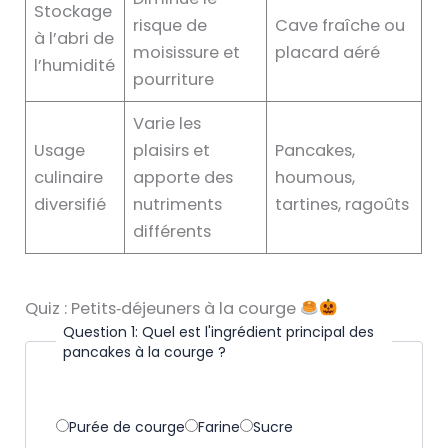
Stockage
risque de
Cave fraîche ou
à l’abri de
moisissure et
placard aéré
l’humidité
pourriture
Varie les
Usage
plaisirs et
Pancakes,
culinaire
apporte des
houmous,
diversifié
nutriments
tartines, ragoûts
différents
Quiz : Petits‑déjeuners à la courge
Question 1: Quel est l'ingrédient principal des
pancakes à la courge ?
V
Purée de courge
Farine
Sucre