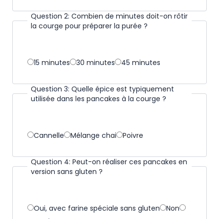
e
u
Question 2: Combien de minutes doit-on rôtir
la courge pour préparer la purée ?
i
l
l
V
15 minutes
30 minutes
45 minutes
e
e
z
u
Question 3: Quelle épice est typiquement
s
utilisée dans les pancakes à la courge ?
i
é
l
l
l
e
V
Cannelle
Mélange chai
Poivre
e
c
e
z
t
u
Question 4: Peut-on réaliser ces pancakes en
s
version sans gluten ?
i
i
é
o
l
l
n
l
e
V
Oui, avec farine spéciale sans gluten
Non
n
e