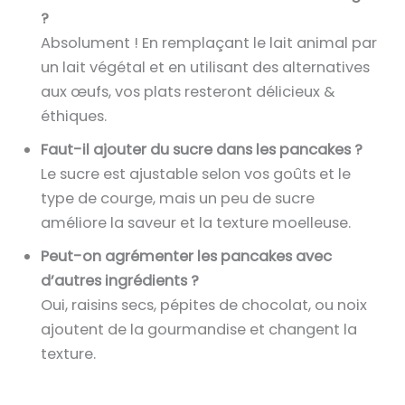
r
e
e
?
l
é
p
r
Absolument ! En remplaçant le lait animal par
e
p
a
u
un lait végétal et en utilisant des alternatives
s
o
r
n
aux œufs, vos plats resteront délicieux &
3
n
m
e
éthiques.
p
s
i
r
r
e
Faut-il ajouter du sucre dans les pancakes ?
l
é
o
p
Le sucre est ajustable selon vos goûts et le
e
p
p
a
type de courge, mais un peu de sucre
s
o
o
r
améliore la saveur et la texture moelleuse.
3
n
s
m
p
Peut-on agrémenter les pancakes avec
s
é
i
r
d’autres ingrédients ?
e
e
l
o
Oui, raisins secs, pépites de chocolat, ou noix
p
s
e
p
ajoutent de la gourmandise et changent la
a
.
s
o
texture.
r
3
s
m
p
é
i