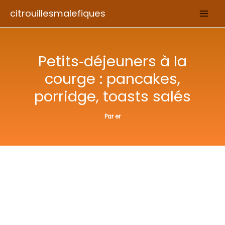
Aller
citrouillesmalefiques
au
contenu
Petits‑déjeuners à la
courge : pancakes,
porridge, toasts salés
Par
er