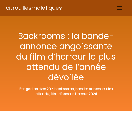
Aller
citrouillesmalefiques
au
contenu
Backrooms : la bande-
annonce angoissante
du film d’horreur le plus
attendu de l’année
dévoilée
Par
gaston.river.29
•
backrooms
,
bande-annonce
,
film
attendu
,
film d'horreur
,
horreur 2024