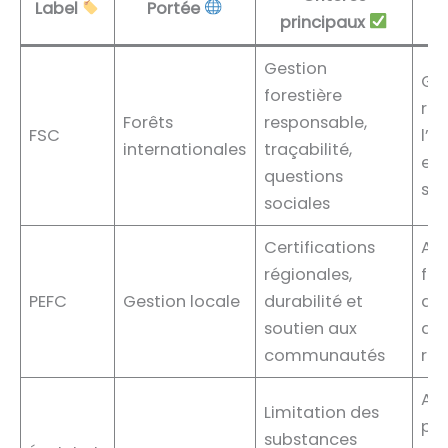
Label
Portée
principaux
l
Gestion
Gar
forestière
res
Forêts
responsable,
FSC
l’e
internationales
traçabilité,
et 
questions
soc
sociales
Certifications
Ad
régionales,
for
PEFC
Gestion locale
durabilité et
dé
soutien aux
du
communautés
rég
Ass
Limitation des
pr
substances