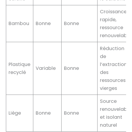
Croissance
rapide,
Bambou
Bonne
Bonne
ressource
renouvelable
Réduction
de
Plastique
l’extraction
Variable
Bonne
recyclé
des
ressources
vierges
Source
renouvelable
Liège
Bonne
Bonne
et isolant
naturel