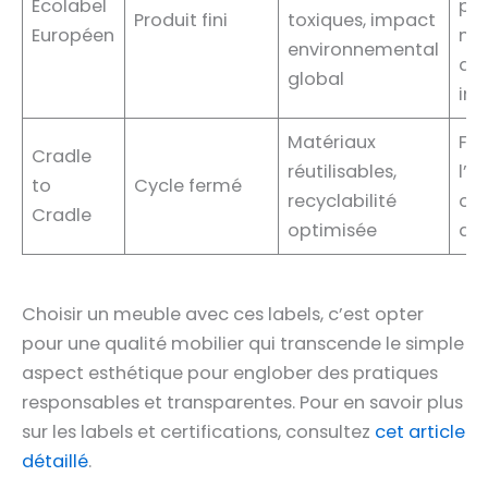
Écolabel
pro
Produit fini
toxiques, impact
Européen
mei
environnemental
qua
global
int
Matériaux
Fav
Cradle
réutilisables,
l’
to
Cycle fermé
recyclabilité
cir
Cradle
optimisée
du
Choisir un meuble avec ces labels, c’est opter
pour une qualité mobilier qui transcende le simple
aspect esthétique pour englober des pratiques
responsables et transparentes. Pour en savoir plus
sur les labels et certifications, consultez
cet article
détaillé
.