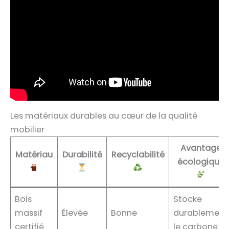
Les matériaux durables au cœur de la qualité
mobilier
Avantage
Matériau
Durabilité
Recyclabilité
écologique
Bois
Stocke
massif
Élevée
Bonne
durablement
certifié
le carbone