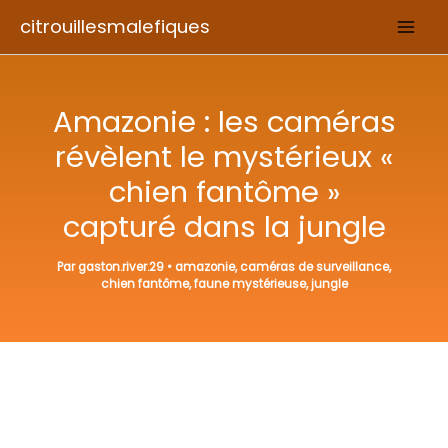
Aller
citrouillesmalefiques
au
contenu
Amazonie : les caméras
révèlent le mystérieux «
chien fantôme »
capturé dans la jungle
Par
gaston.river.29
•
amazonie
,
caméras de surveillance
,
chien fantôme
,
faune mystérieuse
,
jungle