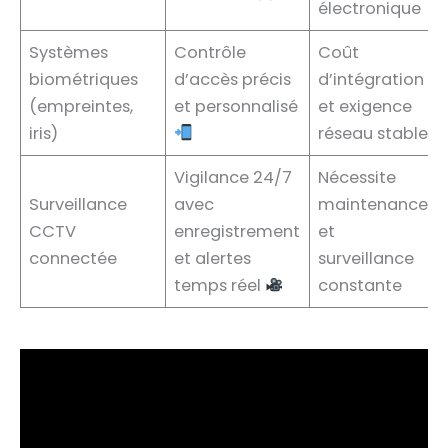
électronique
Systèmes
Contrôle
Coût
biométriques
d’accès précis
d’intégration
(empreintes,
et personnalisé
et exigence
iris)
réseau stable
Vigilance 24/7
Nécessite
Surveillance
avec
maintenance
CCTV
enregistrement
et
connectée
et alertes
surveillance
temps réel
constante