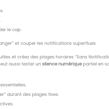
s.
.
er le cap.
ranger” et couper les notifications superflues
utiles et créez des plages horaires “Sans Notificati
peut aussi tester un
silence numérique
partiel en so
essentielles.
r” durant des plages fixes.
ctives.