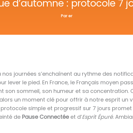
e d’automne : protocole 7 j
Par
er
 nos journées s’enchaînent au rythme des notific
 lever le pied. En France, le Français moyen pas
nt son sommeil, son humeur et sa concentration.
 alors un moment clé pour offrir à notre esprit un 
e protocole simple et progressif sur 7 jours prome
einté de
Pause Connectée
et d’
Esprit Épuré
. Ambi