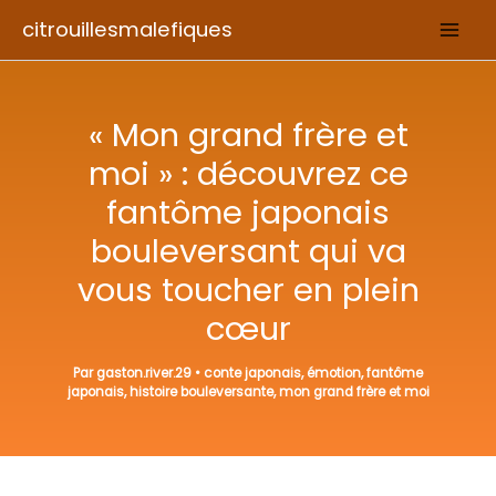
Aller
citrouillesmalefiques
au
contenu
« Mon grand frère et
moi » : découvrez ce
fantôme japonais
bouleversant qui va
vous toucher en plein
cœur
Par
gaston.river.29
•
conte japonais
,
émotion
,
fantôme
japonais
,
histoire bouleversante
,
mon grand frère et moi