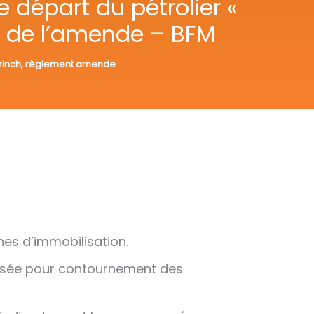
 départ du pétrolier «
t de l’amende – BFM
rinch
,
règlement amende
nes d’immobilisation.
posée pour contournement des