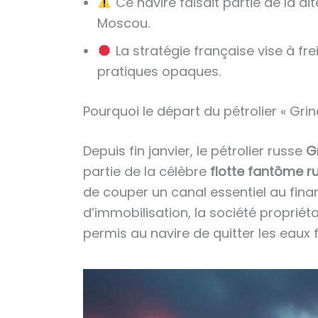
Ce navire faisait partie de la d
Moscou.
La stratégie française vise à fr
pratiques opaques.
Pourquoi le départ du pétrolier « Grin
Depuis fin janvier, le pétrolier russe
G
partie de la célèbre
flotte fantôme r
de couper un canal essentiel au fina
d’immobilisation, la société propriét
permis au navire de quitter les eaux 