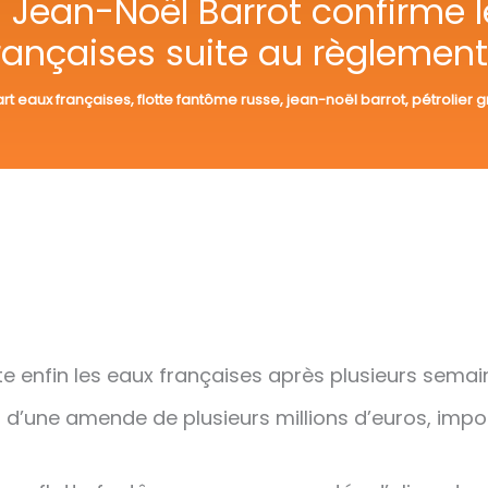
: Jean-Noël Barrot confirme le
françaises suite au règlemen
rt eaux françaises
,
flotte fantôme russe
,
jean-noël barrot
,
pétrolier g
tte enfin les eaux françaises après plusieurs semai
t d’une amende de plusieurs millions d’euros, im