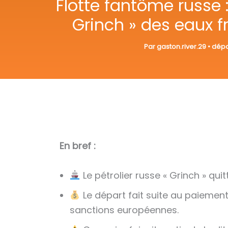
Flotte fantôme russe 
Grinch » des eaux 
Par
gaston.river.29
•
dépa
En bref :
Le pétrolier russe « Grinch » qui
Le départ fait suite au paiemen
sanctions européennes.