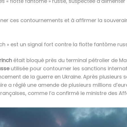
ites « flotte fantôme » russe, suspectée d’aliment
einer ces contournements et à affirmer la souverai
ch » est un signal fort contre la flotte fantôme rus
rinch
était bloqué près du terminal pétrolier de Ma
usse
utilisée pour contourner les sanctions interna
ncement de la guerre en Ukraine. Après plusieurs 
aire a réglé une amende de plusieurs millions d’eur
françaises, comme l’a confirmé le ministre des Aff