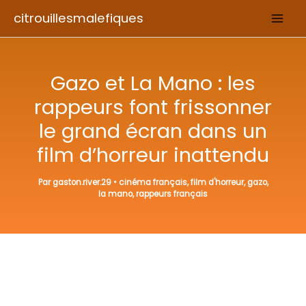
Aller
citrouillesmalefiques
au
contenu
Gazo et La Mano : les
rappeurs font frissonner
le grand écran dans un
film d’horreur inattendu
Par
gaston.river.29
•
cinéma français
,
film d'horreur
,
gazo
,
la mano
,
rappeurs français