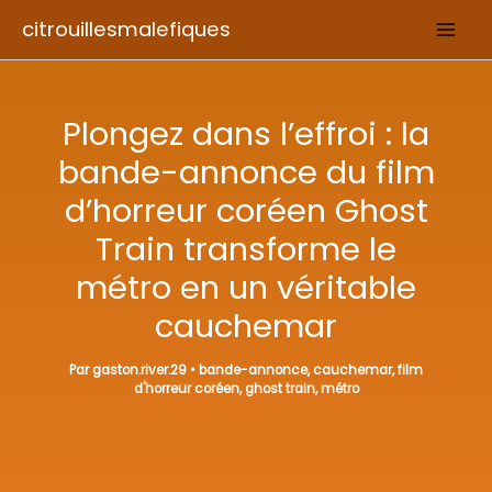
Aller
citrouillesmalefiques
au
contenu
Plongez dans l’effroi : la
bande-annonce du film
d’horreur coréen Ghost
Train transforme le
métro en un véritable
cauchemar
Par
gaston.river.29
•
bande-annonce
,
cauchemar
,
film
d'horreur coréen
,
ghost train
,
métro