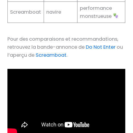
performance
Screamboat
navire
monstrueuse
Pour des comparaisons et recommandations,
retrouvez la bande-annonce de
Do Not Enter
ou
l’aperçu de
Screamboat
.