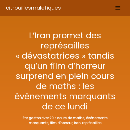
Aller
citrouillesmalefiques
au
contenu
L’Iran promet des
représailles
« dévastatrices » tandis
qu’un film d’horreur
surprend en plein cours
de maths : les
événements marquants
de ce lundi
Par
gaston.river.29
•
cours de maths
,
événements
marquants
,
film d'horreur
,
iran
,
représailles