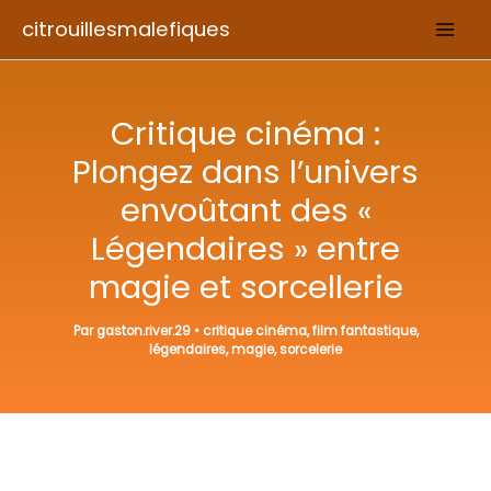
Aller
citrouillesmalefiques
au
contenu
Critique cinéma :
Plongez dans l’univers
envoûtant des «
Légendaires » entre
magie et sorcellerie
Par
gaston.river.29
•
critique cinéma
,
film fantastique
,
légendaires
,
magie
,
sorcelerie