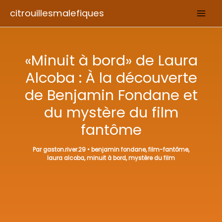
Aller
citrouillesmalefiques
au
contenu
«Minuit à bord» de Laura
Alcoba : À la découverte
de Benjamin Fondane et
du mystère du film
fantôme
Par
gaston.river.29
•
benjamin fondane
,
film-fantôme
,
laura alcoba
,
minuit à bord
,
mystère du film