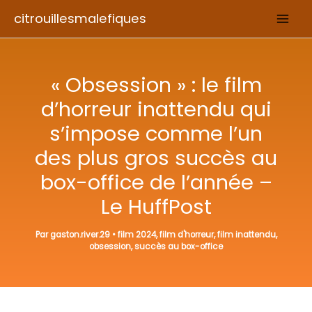
Aller
citrouillesmalefiques
au
contenu
« Obsession » : le film
d’horreur inattendu qui
s’impose comme l’un
des plus gros succès au
box-office de l’année –
Le HuffPost
Par
gaston.river.29
•
film 2024
,
film d'horreur
,
film inattendu
,
obsession
,
succès au box-office