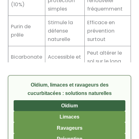
protection
renouveler
(10%)
simples
fréquemment
Stimule la
Efficace en
Purin de
défense
prévention
prêle
naturelle
surtout
Peut altérer le
Bicarbonate
Accessible et
sol sur le long
de soude
efficace
terme
Bio-
Sensible aux
Oïdium, limaces et ravageurs des
Soufre
compatible,
conditions
cucurbitacées : solutions naturelles
puissant
climatiques
Oïdium
Limaces
Ravageurs
Prévention