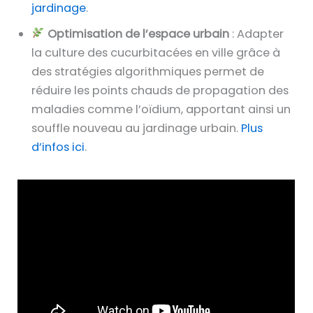
jardinage
.
Optimisation de l’espace urbain
: Adapter
la culture des cucurbitacées en ville grâce à
des stratégies algorithmiques permet de
réduire les points chauds de propagation des
maladies comme l’oïdium, apportant ainsi un
souffle nouveau au jardinage urbain.
Plus
d’infos ici
.