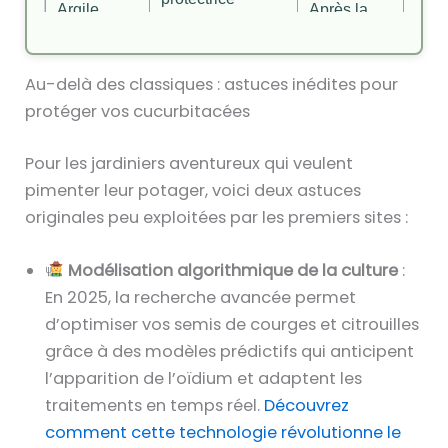
Argile
Après la
naturelle en
verte
pluie
badigeon sur
feuilles et tiges.
Au-delà des classiques : astuces inédites pour
Huile
protéger vos cucurbitacées
Antifongique,
essentielle
1 fois par
diluer à 0,5%
de Tea
semaine
dans de l’eau.
Pour les jardiniers aventureux qui veulent
Tree
pimenter leur potager, voici deux astuces
originales peu exploitées par les premiers sites :
Modélisation algorithmique de la culture
:
En 2025, la recherche avancée permet
d’optimiser vos semis de courges et citrouilles
grâce à des modèles prédictifs qui anticipent
l’apparition de l’oïdium et adaptent les
traitements en temps réel.
Découvrez
comment cette technologie révolutionne le