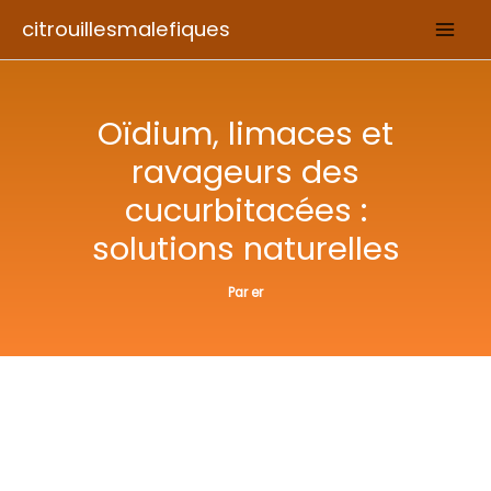
Aller
citrouillesmalefiques
au
contenu
Oïdium, limaces et
ravageurs des
cucurbitacées :
solutions naturelles
Par
er