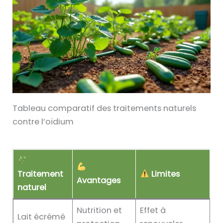
Tableau comparatif des traitements naturels
contre l’oïdium
Traitement
Limites
Avantages
naturel
Nutrition et
Effet à
Lait écrémé