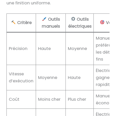
une finition uniforme.
Outils
Outils
Critère
Verd
manuels
électriques
Manuels
préférés 
Précision
Haute
Moyenne
les détail
fins
Électriqu
Vitesse
Moyenne
Haute
gagnent 
d’exécution
rapidité
Manuels 
Coût
Moins cher
Plus cher
économi
Électriqu