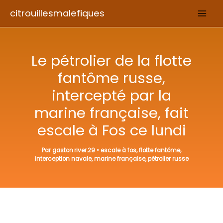
Aller
citrouillesmalefiques
au
contenu
Le pétrolier de la flotte
fantôme russe,
intercepté par la
marine française, fait
escale à Fos ce lundi
Par
gaston.river.29
•
escale à fos
,
flotte fantôme
,
interception navale
,
marine française
,
pétrolier russe