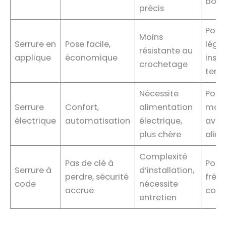
bois
précis
Porta
Moins
Serrure en
Pose facile,
lége
résistante au
applique
économique
insta
crochetage
temp
Nécessite
Porta
Serrure
Confort,
alimentation
mod
électrique
automatisation
électrique,
avec
plus chère
alim
Complexité
Pas de clé à
Porta
Serrure à
d’installation,
perdre, sécurité
fréq
code
nécessite
accrue
colle
entretien