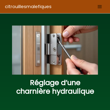
Aller
citrouillesmalefiques
au
contenu
Réglage d’une
charnière hydraulique