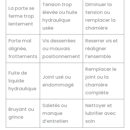
Tension trop
Diminuer la
La porte se
élevée ou huile
tension ou
ferme trop
hydraulique
remplacer la
lentement
usée
charnière
Porte mal
Vis desserrées
Reserrer vis et
alignée,
ou mauvais
réaligner
frottements
positionnement
l’ensemble
Remplacer le
Fuite de
Joint usé ou
joint ou la
liquide
endommagé
charnière
hydraulique
complète
Saletés ou
Nettoyer et
Bruyant ou
manque
lubrifier avec
grince
d’entretien
soin