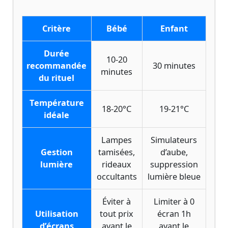
Critère
Bébé
Enfant
Durée
10-20
recommandée
30 minutes
minutes
du rituel
Température
18-20°C
19-21°C
idéale
Lampes
Simulateurs
Gestion
tamisées,
d’aube,
lumière
rideaux
suppression
occultants
lumière bleue
Éviter à
Limiter à 0
Utilisation
tout prix
écran 1h
d’écrans
avant le
avant le