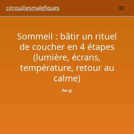
Aller
citrouillesmalefiques
au
contenu
Sommeil : bâtir un rituel
de coucher en 4 étapes
(lumière, écrans,
température, retour au
calme)
Par
er