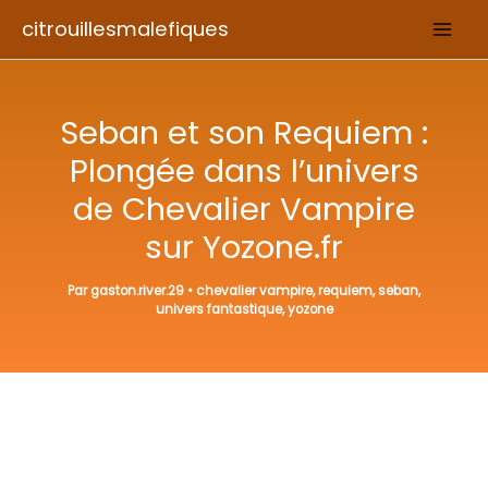
Aller
citrouillesmalefiques
au
contenu
Seban et son Requiem :
Plongée dans l’univers
de Chevalier Vampire
sur Yozone.fr
Par
gaston.river.29
•
chevalier vampire
,
requiem
,
seban
,
univers fantastique
,
yozone