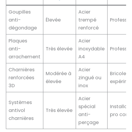
Goupilles
Acier
anti-
Élevée
trempé
Professio
dégondage
renforcé
Plaques
Acier
anti-
Très élevée
inoxydable
Professio
arrachement
A4
Charnières
Acier
Modérée à
Bricoleur
renforcées
zingué ou
élevée
expérim
3D
inox
Acier
Systèmes
spécial
Installat
antivol
Très élevée
anti-
pro conse
charnières
perçage