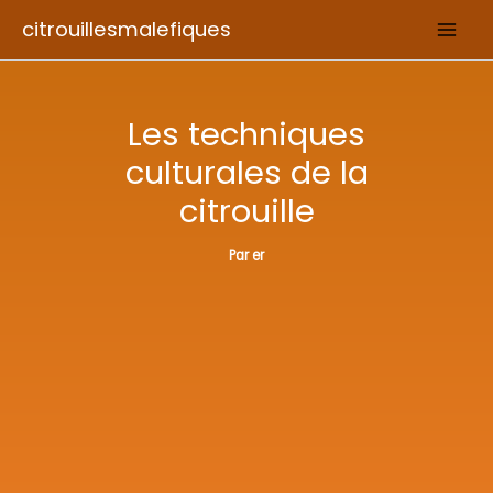
Aller
citrouillesmalefiques
au
contenu
Les techniques
culturales de la
citrouille
Par
er