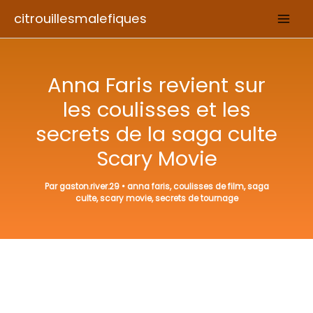
Aller
citrouillesmalefiques
au
contenu
Anna Faris revient sur
les coulisses et les
secrets de la saga culte
Scary Movie
Par
gaston.river.29
•
anna faris
,
coulisses de film
,
saga
culte
,
scary movie
,
secrets de tournage