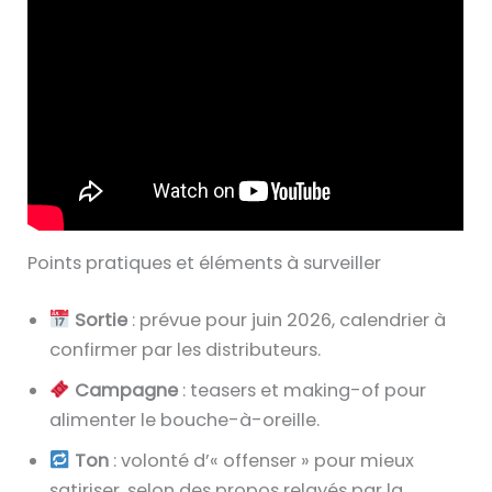
Points pratiques et éléments à surveiller
Sortie
: prévue pour juin 2026, calendrier à
confirmer par les distributeurs.
Campagne
: teasers et making-of pour
alimenter le bouche-à-oreille.
Ton
: volonté d’« offenser » pour mieux
satiriser, selon des propos relayés par la