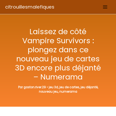
Aller
citrouillesmalefiques
au
contenu
Laissez de côté
Vampire Survivors :
plongez dans ce
nouveau jeu de cartes
3D encore plus déjanté
– Numerama
Par
gaston.river.29
•
jeu 3d
,
jeu de cartes
,
jeu déjanté
,
nouveau jeu
,
numerama