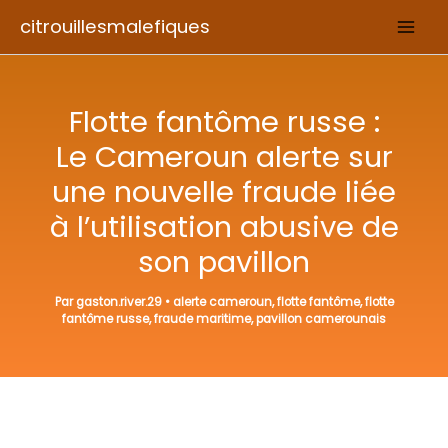
Aller
citrouillesmalefiques
au
contenu
Flotte fantôme russe :
Le Cameroun alerte sur
une nouvelle fraude liée
à l’utilisation abusive de
son pavillon
Par
gaston.river.29
•
alerte cameroun
,
flotte fantôme
,
flotte
fantôme russe
,
fraude maritime
,
pavillon camerounais