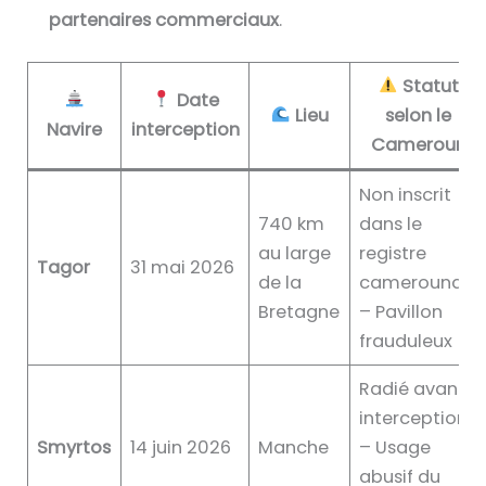
partenaires commerciaux
.
Statut
Date
Lieu
selon le
Navire
interception
Cameroun
Non inscrit
740 km
dans le
au large
registre
Tagor
31 mai 2026
de la
camerounais
Bretagne
– Pavillon
frauduleux
Radié avant
interception
Smyrtos
14 juin 2026
Manche
– Usage
abusif du