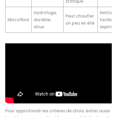
statique
Hydrofuge,
Nettoy
Peut chauffer
Microfibre
durable,
facile,
un peu en été
doux
aspirat
Pour approfondir les critères de choix, évitez aussi