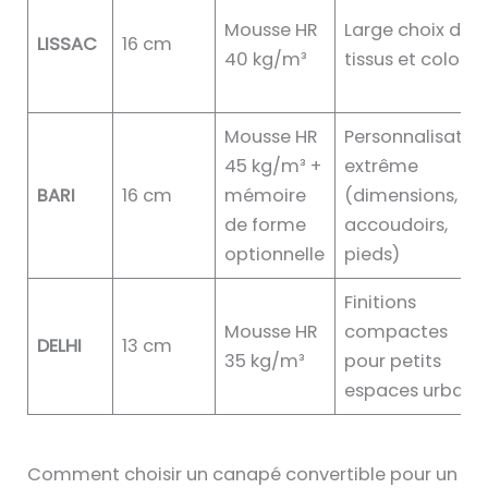
Mousse HR
Large choix de
LISSAC
16 cm
40 kg/m³
tissus et coloris
Mousse HR
Personnalisatio
45 kg/m³ +
extrême
BARI
16 cm
mémoire
(dimensions,
de forme
accoudoirs,
optionnelle
pieds)
Finitions
Mousse HR
compactes
DELHI
13 cm
35 kg/m³
pour petits
espaces urbain
Comment choisir un canapé convertible pour un