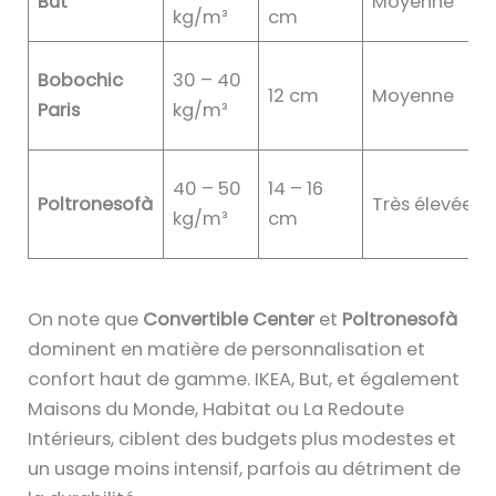
But
Moyenne
kg/m³
cm
Bobochic
30 – 40
12 cm
Moyenne
Paris
kg/m³
40 – 50
14 – 16
Poltronesofà
Très élevée
kg/m³
cm
On note que
Convertible Center
et
Poltronesofà
dominent en matière de personnalisation et
confort haut de gamme. IKEA, But, et également
Maisons du Monde, Habitat ou La Redoute
Intérieurs, ciblent des budgets plus modestes et
un usage moins intensif, parfois au détriment de