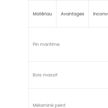
T
a
Matériau
Avantages
Inconv
b
l
e
a
Pin maritime
u
c
o
m
p
Bois massif
a
r
a
t
Mélaminé peint