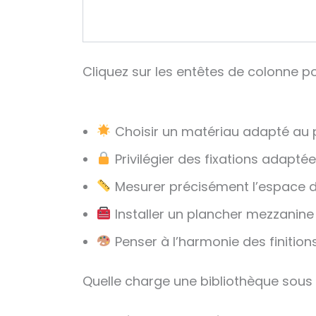
i
f
d
e
Cliquez sur les entêtes de colonne pou
s
m
a
Choisir un matériau adapté au 
t
Privilégier des fixations adaptée
é
r
Mesurer précisément l’espace d
i
Installer un plancher mezzanin
a
Penser à l’harmonie des finition
u
x
Quelle charge une bibliothèque sous
c
o