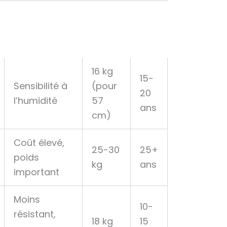
16 kg
15-
Sensibilité à
(pour
20
l’humidité
57
ans
cm)
Coût élevé,
25-30
25+
poids
kg
ans
important
Moins
10-
résistant,
18 kg
15