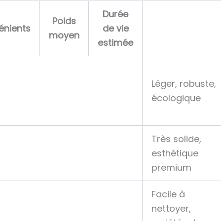
Durée
Poids
énients
de vie
moyen
estimée
Léger, robuste,
écologique
Très solide,
esthétique
premium
Facile à
nettoyer,