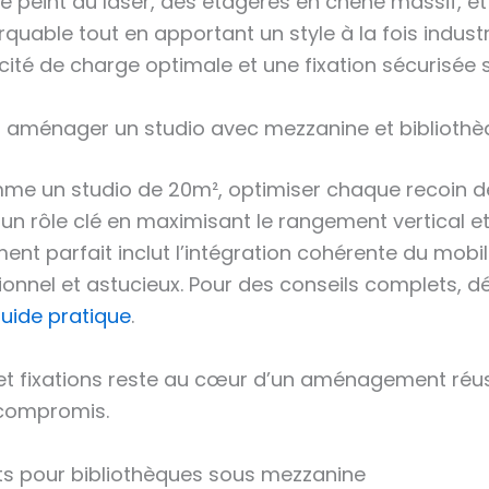
peint au laser, des étagères en chêne massif, et 
uable tout en apportant un style à la fois industri
ité de charge optimale et une fixation sécurisée s
ur aménager un studio avec mezzanine et biblioth
me un studio de 20m², optimiser chaque recoin dev
 un rôle clé en maximisant le rangement vertical et 
ment parfait inclut l’intégration cohérente du mob
nnel et astucieux. Pour des conseils complets, d
uide pratique
.
et fixations reste au cœur d’un aménagement réuss
 compromis.
s pour bibliothèques sous mezzanine