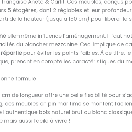
ançaise Aneto & Carlit. Ces meubles, conçus pou
rs 5 étagères, dont 2 réglables et leur profondeu
rti de la hauteur (jusqu’à 150 cm) pour libérer le s
ine
elle-même influence l’aménagement. Il faut not
acités du plancher mezzanine. Ceci implique de ca
répartie
pour éviter les points faibles. À ce titre, l
que, prenant en compte les caractéristiques du ma
 bonne formule
de longueur offre une belle flexibilité pour s’ad
kg, ces meubles en pin maritime se montent facilem
 de l’authentique bois naturel brut au blanc classi
 mais aussi facile à vivre !