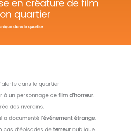
se en créature de film
on quartier
nique dans le quartier
alerte dans le quartier.
er à un personnage de
film d’horreur
.
rée des riverains.
i a documenté l’
événement étrange
.
en cas d’épisodes de
terreur
publique.