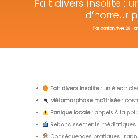
Fait divers insolite 
d’horreur 
Par
gaston.river.29
•
cr
Fait divers insolite
: un électrici
Métamorphose maîtrisée
: cos
Panique locale
: appels à la pol
Rebondissements médiatiques : r
Conséquences pratiques : rappe