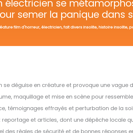
: un électricien se métamorpho
pour semer la panique dans s
éature film d'horreur
,
électricien
,
fait divers insolite
,
histoire insolite
,
pa
en se déguise en créature et provoque une vague d’
tume, maquillage et mise en scène pour ressembl
ice, témoignages effrayés et perturbation de la soi
eportage et articles, dont une dépêche locale qu
l des règles de sécurité et de bonnes réponses 