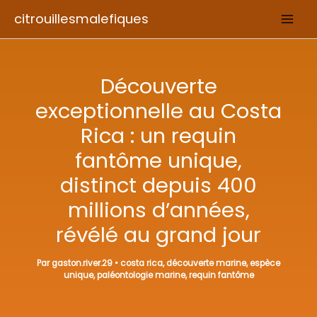
Aller
citrouillesmalefiques
au
contenu
Découverte
exceptionnelle au Costa
Rica : un requin
fantôme unique,
distinct depuis 400
millions d’années,
révélé au grand jour
Par
gaston.river.29
•
costa rica
,
découverte marine
,
espèce
unique
,
paléontologie marine
,
requin fantôme