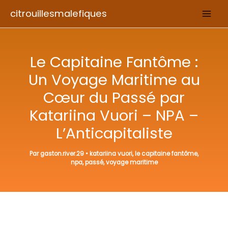
Aller
citrouillesmalefiques
au
contenu
Le Capitaine Fantôme :
Un Voyage Maritime au
Cœur du Passé par
Katariina Vuori – NPA –
L’Anticapitaliste
Par
gaston.river.29
•
katariina vuori
,
le capitaine fantôme
,
npa
,
passé
,
voyage maritime