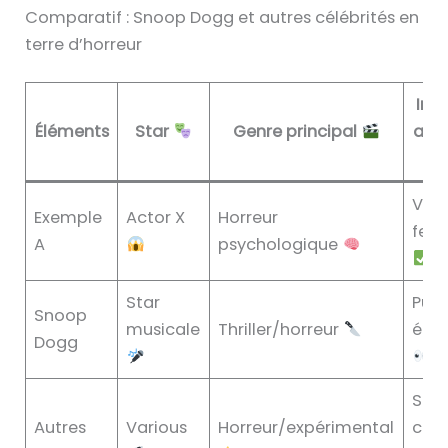
Comparatif : Snoop Dogg et autres célébrités en
terre d’horreur
Imp
Éléments
Star
Genre principal
att
Visib
Exemple
Actor X
Horreur
fest
A
psychologique
Star
Publ
Snoop
musicale
Thriller/horreur
élar
Dogg
Suc
Autres
Various
Horreur/expérimental
crit