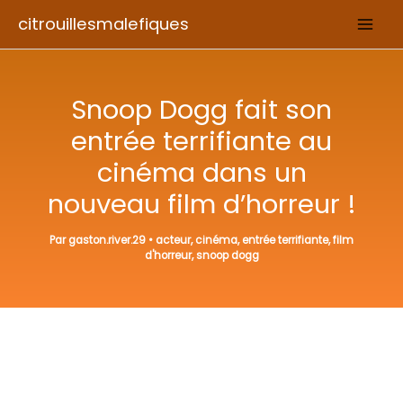
Aller
citrouillesmalefiques
au
contenu
Snoop Dogg fait son
entrée terrifiante au
cinéma dans un
nouveau film d’horreur !
Par
gaston.river.29
•
acteur
,
cinéma
,
entrée terrifiante
,
film
d'horreur
,
snoop dogg