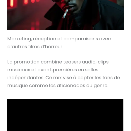
Marketing, réception et comparaisons avec
d’autres films d’horreur
La promotion combine teasers audio, clips
musicaux et avant‑premières en salles
indépendantes. Ce mix vise à capter les fans de
musique comme les aficionados du genre.