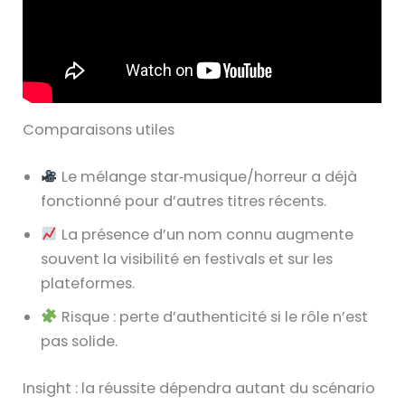
Comparaisons utiles
Le mélange star‑musique/horreur a déjà
fonctionné pour d’autres titres récents.
La présence d’un nom connu augmente
souvent la visibilité en festivals et sur les
plateformes.
Risque : perte d’authenticité si le rôle n’est
pas solide.
Insight : la réussite dépendra autant du scénario