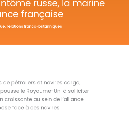
 fantôme russe, la marine
ance française
que
,
relations franco-britanniques
s de pétroliers et navires cargo,
 pousse le Royaume-Uni à solliciter
 croissante au sein de l’alliance
 pose face à ces navires