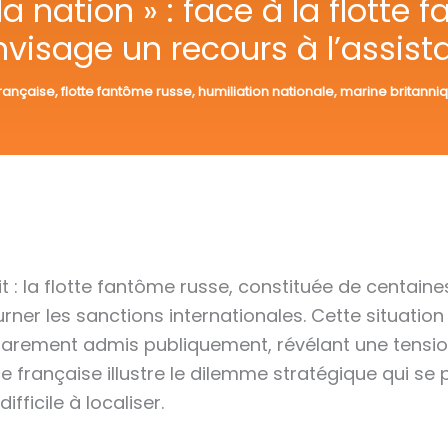
a nation » : face à la flotte
nvisage un recours à l’assist
française
,
flotte fantôme russe
,
humiliation nationale
,
marine britanni
it : la flotte fantôme russe, constituée de centaine
ner les sanctions internationales. Cette situation
t rarement admis publiquement, révélant une tension
e française illustre le dilemme stratégique qui se
fficile à localiser.