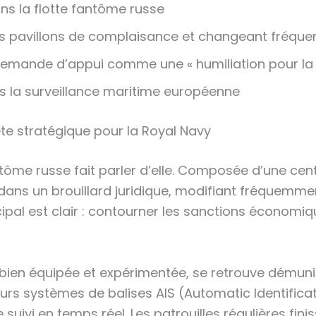
ans la flotte fantôme russe
es pavillons de complaisance et changeant fréque
demande d’appui comme une « humiliation pour la 
s la surveillance maritime européenne
ête stratégique pour la Royal Navy
ntôme russe fait parler d’elle. Composée d’une cen
e dans un brouillard juridique, modifiant fréquemme
ncipal est clair : contourner les sanctions économ
en équipée et expérimentée, se retrouve démuni fa
eurs systèmes de balises AIS (Automatic Identific
 suivi en temps réel. Les patrouilles régulières fin