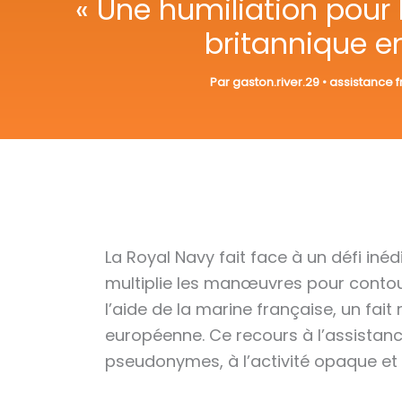
« Une humiliation pour l
britannique e
Par
gaston.river.29
•
assistance 
La Royal Navy fait face à un défi inéd
multiplie les manœuvres pour contour
l’aide de la marine française, un fai
européenne. Ce recours à l’assistanc
pseudonymes, à l’activité opaque et di