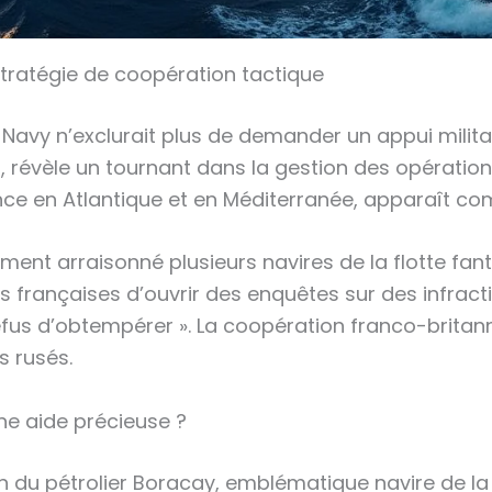
stratégie de coopération tactique
l Navy n’exclurait plus de demander un appui milita
il, révèle un tournant dans la gestion des opérati
nce en Atlantique et en Méditerranée, apparaît c
mment arraisonné plusieurs navires de la flotte fa
s françaises d’ouvrir des enquêtes sur des infractio
 refus d’obtempérer ». La coopération franco-britan
s rusés.
une aide précieuse ?
n du pétrolier Boracay, emblématique navire de la