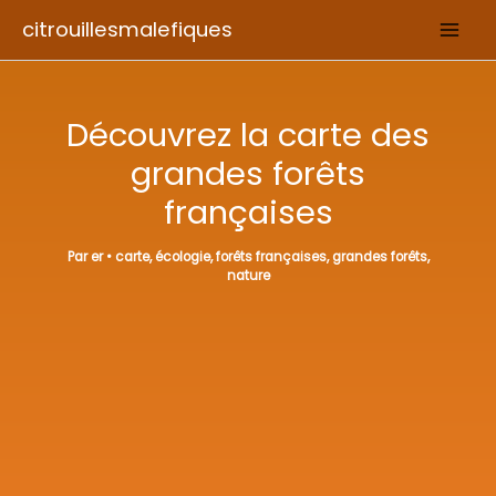
Aller
citrouillesmalefiques
au
contenu
Découvrez la carte des
grandes forêts
françaises
Par
er
•
carte
,
écologie
,
forêts françaises
,
grandes forêts
,
nature