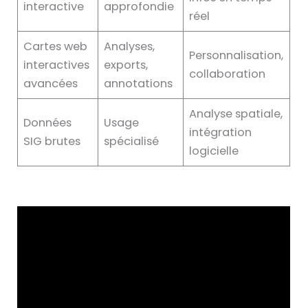
interactive
approfondie
réel
Cartes web
Analyses,
Personnalisation,
interactives
exports,
collaboration
avancées
annotations
Analyse spatiale,
Données
Usage
intégration
SIG brutes
spécialisé
logicielle