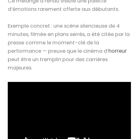
Ce mélange a rendu visible une palette
d’émotions rarement offerte aux débutants.
Exemple concret : une scène silencieuse de 4
minutes, filmée en plans serrés, a été citée par la
presse comme le moment-clé de la
performance — preuve que le cinéma d’
horreur
peut être un tremplin pour des carrières
majeures.