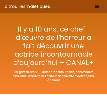
Aller
citrouillesmalefiques
au
contenu
Il y a 10 ans, ce chef-
d’œuvre de l’horreur a
fait découvrir une
actrice incontournable
d’aujourd’hui – CANAL+
Par
gaston.river.29
•
actrice incontournable
,
anniversaire
film
,
chef-d’œuvre de l’horreur
,
découverte d’actrice
,
film
d'horreur